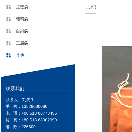
其他
拉链袋
葡萄袋
自封袋
三层袋
其他
联系我们
联系人：刘先生
手 机：13328080080
电 话：+86 513 88773456
传 真：+86 513 88962999
邮 政：226600